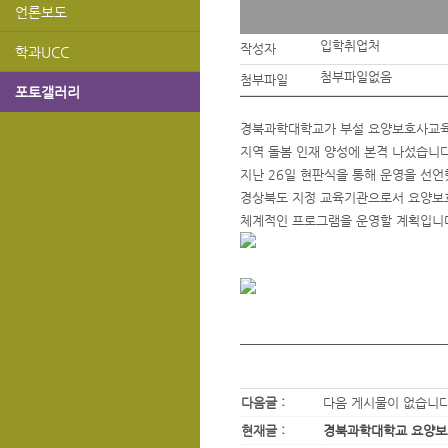
언론보도
입학취업처
작성자
학과UCC
첨부파일없음
첨부파일
포토갤러리
경북과학대학교가 부설 요양보호사교육
지역 돌봄 인재 양성에 본격 나섰습니
지난 26일 현판식을 통해 운영을 선언
경상북도 지정 교육기관으로서 요양보
체계적인 프로그램을 운영할 계획입니
다음글 :
다음 게시물이 없습니
현재글 :
경북과학대학교 요양보