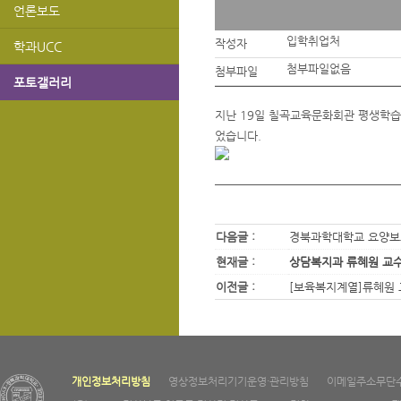
언론보도
입학취업처
작성자
학과UCC
첨부파일없음
첨부파일
포토갤러리
지난 19일 칠곡교육문화회관 평생학습
었습니다.
다음글 :
경북과학대학교 요양보
현재글 :
상담복지과 류혜원 교수
이전글 :
[보육복지계열]류혜원 
개인정보처리방침
영상정보처리기기운영·관리방침
이메일주소무단