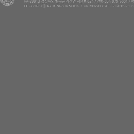
(우)39913 경상북도 칠곡군 기산면 지산로 634 / 전화 054-979-9001 / 팩
COPYRIGHTⓒ KYOUNGBUK SCIENCE UNIVERSITY. ALL RIGHTS RESE