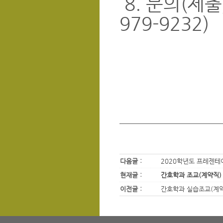
8. 문의(제출
979-9232)
다음글 :
2020학년도 프레젠테
현재글 :
간호학과 조교(계약직)
이전글 :
간호학과 실습조교(계약