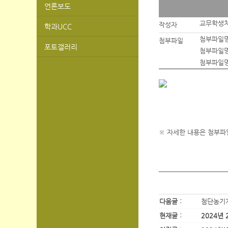
언론보도
교무학생
작성자
학과UCC
첨부파일명
첨부파일
포토갤러리
첨부파일명
첨부파일명
※ 자세한 내용은 첨부파
다음글 :
첨단농기
현재글 :
2024년