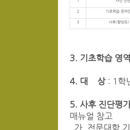
1
사전 진
2
기초학습 온라인
3
사후(향상도)
3. 기초학습 영역
4. 대 상
: 1학
5. 사후 진단평
매뉴얼 참고
가. 전문대학 