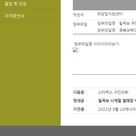
졸업 후 진로
취창업지원센터
작성자
자격증안내
첨부파일명 :
칠곡보 주
첨부파일
첨부파일명 :
경북과학대
첨부파일중 이미지미리보기
다음글 :
스타벅스 구인의뢰
현재글 :
칠곡보 사계절 썰매장 
이전글 :
2022년 9월 LG에너