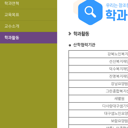
학과연혁
교육목표
교수소개
학과활동
학과활동
산학협력기관
강북노인복지
선산복지재
덕수복지재
진명복지재
강남요양원
그린종합복지
새볕원
다사랑대구샘기
대구샘노인요양
보람요양원