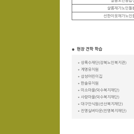
샬롬노인종합
샬롬재가노인돌
선한이웃재가노인
현장 견학 학습
상록수재단(강북노인복지관)
계명유치원
삼성어린이집
한솔유치원
미소마을(덕수복지재단)
사랑마을(덕수복지재단)
대구안식원(선산복지재단)
진명실버타운(진명복지재단)