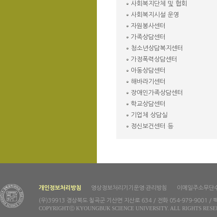
사회복지단체 및 협회
사회복지시설 운영
자원봉사센터
가족상담센터
청소년상담복지센터
가정폭력상담센터
아동상담센터
해바라기센터
장애인가족상담센터
학교상담센터
기업체 상담실
정신보건센터 등
개인정보처리방침
영상정보처리기기운영·관리방침
이메일주소무단
(우)39913 경상북도 칠곡군 기산면 지산로 634 / 전화 054-979-9001 / 팩
COPYRIGHTⓒ KYOUNGBUK SCIENCE UNIVERSITY. ALL RIGHTS RESE